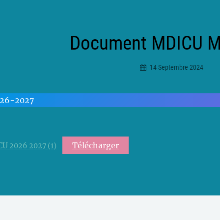
Document MDICU Ma
14 Septembre 2024
Ciceradmin
26-2027
Télécharger
U 2026 2027 (1)