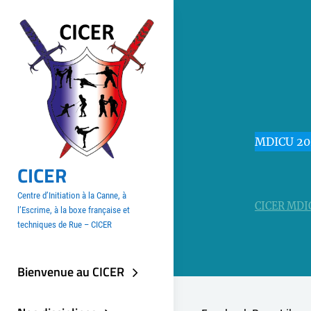
Aller
au
contenu
MDICU 20
CICER
Centre d’Initiation à la Canne, à
CICER MDIC
l’Escrime, à la boxe française et
techniques de Rue – CICER
Bienvenue au CICER