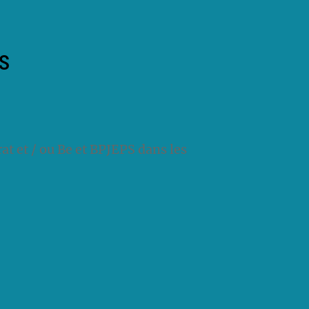
s
at et / ou Be et BPJEPS dans les