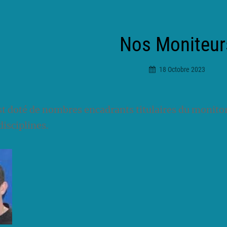
Nos Moniteur
18 Octobre 2023
Ciceradmin
st doté de nombres encadrants titulaires du monitor
disciplines.