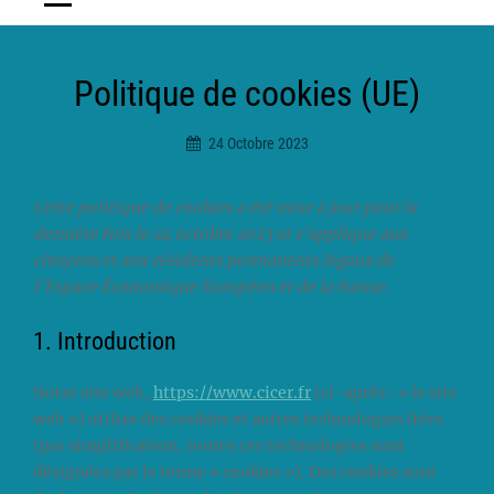
Politique de cookies (UE)
24 Octobre 2023
Ciceradmin
Cette politique de cookies a été mise à jour pour la
dernière fois le 24 octobre 2023 et s’applique aux
citoyens et aux résidents permanents légaux de
l’Espace Économique Européen et de la Suisse.
1. Introduction
Notre site web,
https://www.cicer.fr
(ci-après : « le site
web ») utilise des cookies et autres technologies liées
(par simplification, toutes ces technologies sont
désignées par le terme « cookies »). Des cookies sont