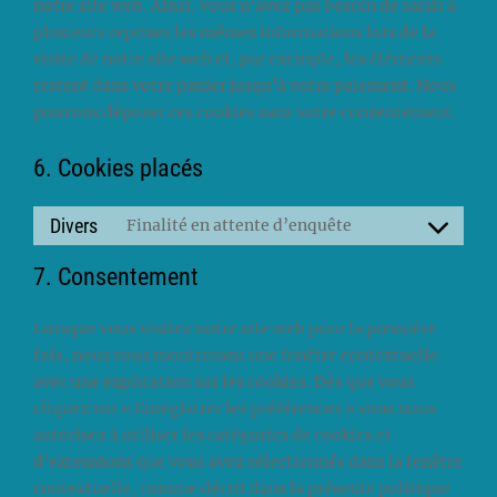
notre site web. Ainsi, vous n’avez pas besoin de saisir à
plusieurs reprises les mêmes informations lors de la
visite de notre site web et, par exemple, les éléments
restent dans votre panier jusqu’à votre paiement. Nous
pouvons déposer ces cookies sans votre consentement.
6. Cookies placés
Divers
Finalité en attente d’enquête
Consent
to
7. Consentement
service
divers
Lorsque vous visitez notre site web pour la première
fois, nous vous montrerons une fenêtre contextuelle
avec une explication sur les cookies. Dès que vous
cliquez sur « Enregistrer les préférences » vous nous
autorisez à utiliser les catégories de cookies et
d’extensions que vous avez sélectionnés dans la fenêtre
contextuelle, comme décrit dans la présente politique