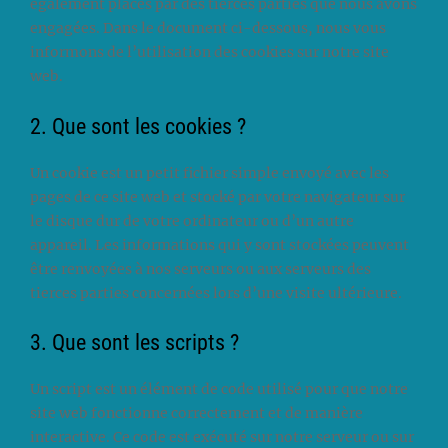
également placés par des tierces parties que nous avons
engagées. Dans le document ci-dessous, nous vous
informons de l’utilisation des cookies sur notre site
web.
2. Que sont les cookies ?
Un cookie est un petit fichier simple envoyé avec les
pages de ce site web et stocké par votre navigateur sur
le disque dur de votre ordinateur ou d’un autre
appareil. Les informations qui y sont stockées peuvent
être renvoyées à nos serveurs ou aux serveurs des
tierces parties concernées lors d’une visite ultérieure.
3. Que sont les scripts ?
Un script est un élément de code utilisé pour que notre
site web fonctionne correctement et de manière
interactive. Ce code est exécuté sur notre serveur ou sur