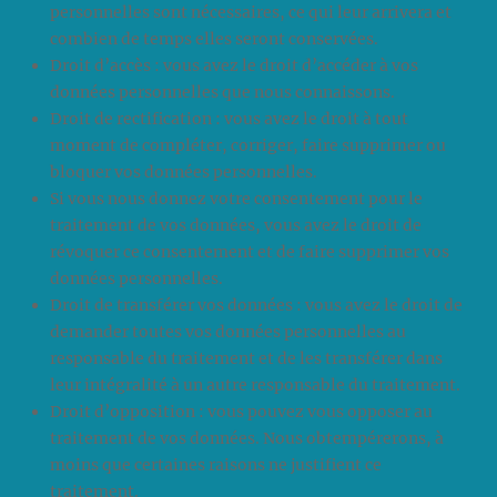
personnelles sont nécessaires, ce qui leur arrivera et
combien de temps elles seront conservées.
Droit d’accès : vous avez le droit d’accéder à vos
données personnelles que nous connaissons.
Droit de rectification : vous avez le droit à tout
moment de compléter, corriger, faire supprimer ou
bloquer vos données personnelles.
Si vous nous donnez votre consentement pour le
traitement de vos données, vous avez le droit de
révoquer ce consentement et de faire supprimer vos
données personnelles.
Droit de transférer vos données : vous avez le droit de
demander toutes vos données personnelles au
responsable du traitement et de les transférer dans
leur intégralité à un autre responsable du traitement.
Droit d’opposition : vous pouvez vous opposer au
traitement de vos données. Nous obtempérerons, à
moins que certaines raisons ne justifient ce
traitement.