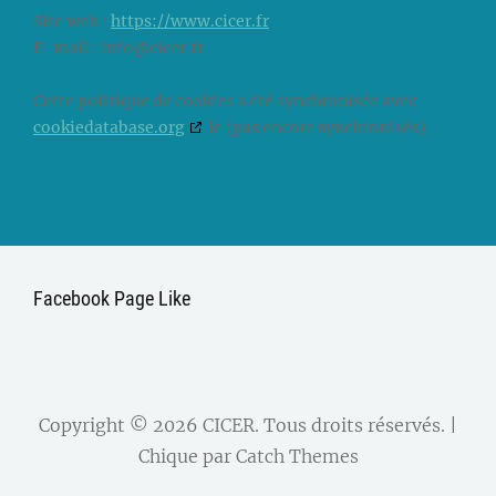
Site web :
https://www.cicer.fr
E-mail :
info@
cicer.fr
Cette politique de cookies a été synchronisée avec
cookiedatabase.org
le (pas encore synchronisés).
Facebook Page Like
Copyright © 2026
CICER
. Tous droits réservés. |
Chique par
Catch Themes