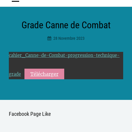
Grade Canne de Combat
28 Novembre 2023
Ciceradmin
cahier_Canne-de-Combat-progression-technique-
Télécharger
grade
Facebook Page Like