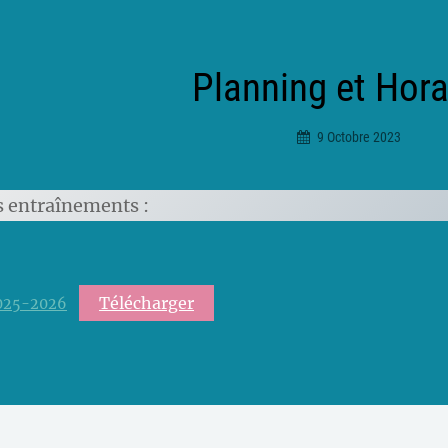
Planning et Hora
9 Octobre 2023
Ciceradmin
s entraînements :
Télécharger
025-2026