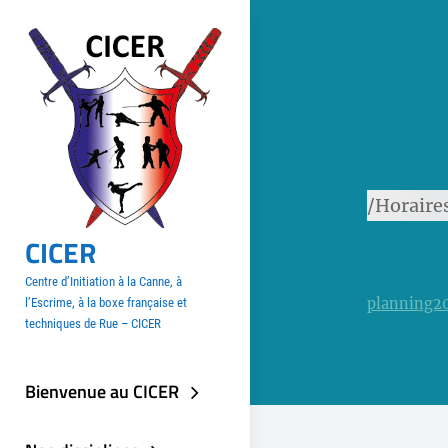
Aller
au
contenu
/Horaire
CICER
Centre d’Initiation à la Canne, à
planning2
l’Escrime, à la boxe française et
techniques de Rue – CICER
Bienvenue au CICER