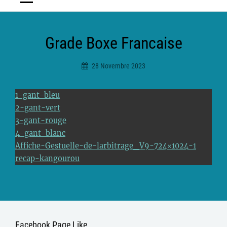
Grade Boxe Francaise
28 Novembre 2023
Ciceradmin
1-gant-bleu
2-gant-vert
3-gant-rouge
4-gant-blanc
Affiche-Gestuelle-de-larbitrage_V9-724×1024-1
recap-kangourou
Facebook Page Like